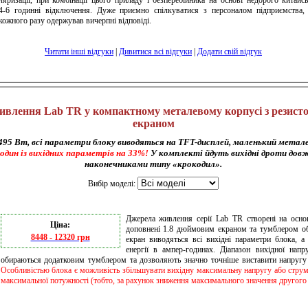
яризації, при комбінації цього приладу і безперебійника на основі недорого китайс
 4-6 годинні відключення. Дуже приємно спілкуватися з персоналом підприємства,
кожного разу одержував вичерпні відповіді.
Читати інші відгуки
|
Дивитися всі відгуки
|
Додати свій відгук
ивлення Lab TR у компактному металевому корпусі з резист
екраном
95 Вт, всі параметри блоку виводяться на TFT-дисплей, маленький металеви
дин із вихідних параметрів на 33%!
У комплекті йдуть вихідні дроти дов
наконечниками типу «крокодил».
Вибір моделі:
Джерела живлення серії Lab TR створені на осно
Ціна:
доповнені 1.8 дюймовим екраном та тумблером об
8448 - 12320 грн
екран виводяться всі вихідні параметри блока, а
енергії в ампер-годинах. Діапазон вихідної напр
обираються додатковим тумблером та дозволяють значно точніше виставити напругу
Особливістью блока є можливість збільшувати вихідну максимальну напругу або струм
максимальної потужності (тобто, за рахунок зниження максимального значення другого 