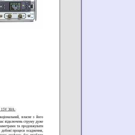
 15V 30A:
кціональний, власне з його
час відключень струму дуже
араметрами та продовжувати
 добові процеси осадження,