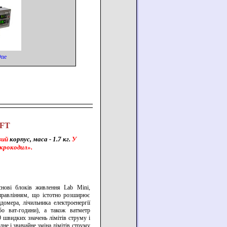
One
TFT
вий
корпус, маса - 1.7 кг.
У
крокодил».
снові блоків живлення Lab Mini,
правлінням, що істотно розширює
домера, лічильника електроенергії
бо ват-години), а також ватметр
9 швидких значень лімітів струму і
не і звичайне зміна лімітів струму