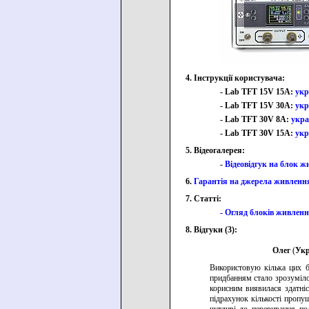
4. Інструкції користувача:
- Lab TFT 15V 15A:
укр
- Lab TFT 15V 30A:
укр
- Lab TFT 30V 8A:
укра
- Lab TFT 30V 15A:
укр
5. Відеогалерея:
-
Відеовідгук на блок 
6.
Гарантія на джерела живлення
7. Статті:
- Огляд блоків живленн
8. Відгуки (3):
Олег
(
Укр
Використовую кілька цих б
придбанням стало зрозуміло
корисним виявилася здатні
підрахунок кількості пропу