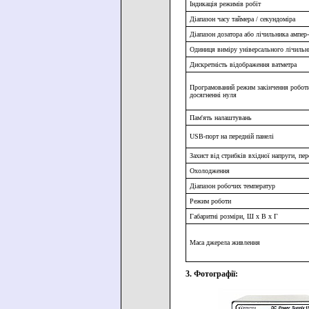
Індикація режимів робіт
Діапазон часу таймера / секундоміра
Діапазон дозатора або лічильника ампер
Одиниця виміру універсального лічильн
Дискретність відображення ватметра
Програмований режим закінчення роботи
досягненні нуля
Пам'ять налаштувань
USB-порт на передній панелі
Захист від стрибків вхідної напруги, пе
Охолодження
Діапазон робочих температур
Режим роботи
Габаритні розміри, Ш х В х Г
Маса джерела живлення
3. Фотографії: