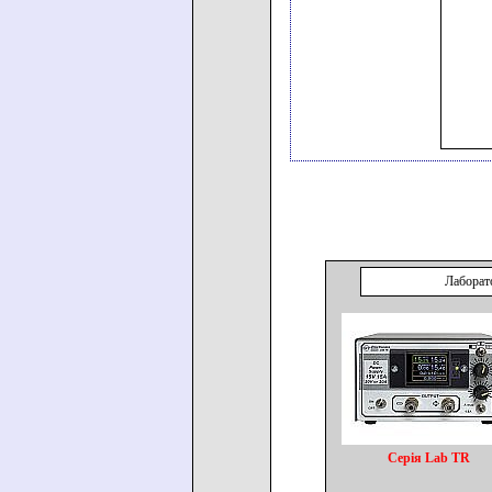
Лаборат
Серія Lab TR