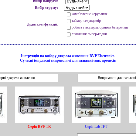
Вибір напруги:
Вибір струму:
комп'ютерне керування
таймер-секундомір
Додаткові функції:
робота з акумуляторними батареями
лічильник ампер-годин
Інструкція по вибору джерела живлення BVP Electronics
Сучасні імпульсні випрямлячі для гальванічних процесів
орні джерела живлення
Випрямлячі для гальван
Серія BVP TR
Серія Lab TFT