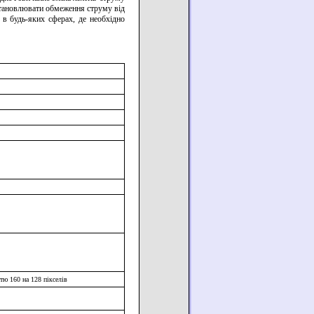
становлювати обмеження струму від
в будь-яких сферах, де необхідно
тю 160 на 128 пікселів