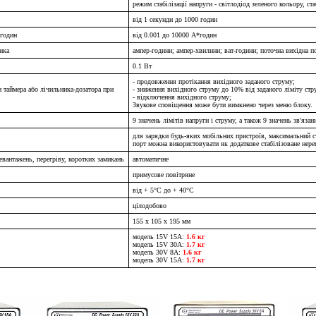
режим стабілізації напруги - світлодіод зеленого кольору, ста
від 1 секунди до 1000 годин
-годин
від 0.001 до 10000 А*годин
ика
ампер-години; ампер-хвилини; ват-години; поточна вихідна п
0.1 Вт
- продовження протікання вихідного заданого струму;
 таймера або лічильника-дозатора при
- зниження вихідного струму до 10% від заданого ліміту стр
- відключення вихідного струму;
Звукове сповіщення може бути вимкнено через меню блоку.
9 значень лімітів напруги і струму, а також 9 значень зв'яза
для зарядки будь-яких мобільних пристроїв, максимальний ст
порт можна використовувати як додаткове стабілізоване нер
ревантажень, перегріву, коротких замикань
автоматичне
примусове повітряне
від + 5°C до + 40°C
цілодобово
155 х 105 х 195 мм
модель 15V 15A:
1.6 кг
модель 15V 30A:
1.7 кг
модель 30V 8A:
1.6 кг
модель 30V 15A:
1.7 кг