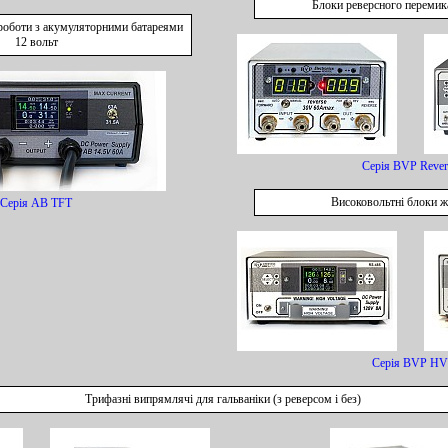
Блоки реверсного перемик
роботи з акумуляторними батареями
12 вольт
Серія BVP Rever
Високовольтні блоки 
Серія AB TFT
Серія BVP HV
Трифазні випрямлячі для гальваніки (з реверсом і без)