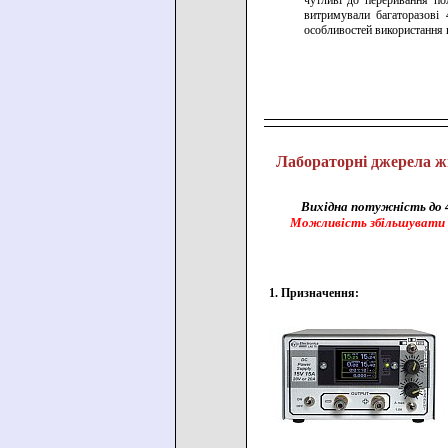
чутливі до переривання пол
витримували багаторазові
особливостей використання 
Лабораторні джерела ж
Вихідна потужність до 4
Можливість збільшувати о
1. Призначення: