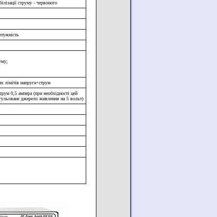
білізації струму - червоного
отужність
уму;
них лімітів напруга+струм
рум 0,5 ампера (при необхідності цей
егульоване джерело живлення на 5 вольт)