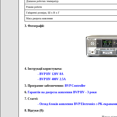
Діапазон робочих температур
Режим роботи
Габаритні розміри, Ш х В х Г
Маса джерела живлення
3. Фотографії:
4. Інструкції користувача:
- BVP HV 120V 8A
- BVP HV 400V 2.5A
5. Програмне забезпечення:
BVP Controller
6.
Гарантія на джерела живлення BVP HV - 3 роки
7. Статті:
- Огляд блоків живлення BVP Electronics з РК-екранам
8. Відгуки (0):