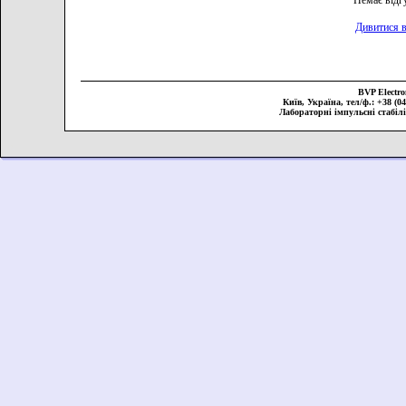
Немає відг
Дивитися в
BVP Elect
Київ, Україна, тел/ф.: +38 (044
Лабораторні імпульсні стабіл