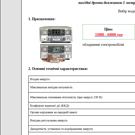
вихідні дроти довжиною 1 метр
Вибір моде
1. Призначення:
Ціна:
33088 - 44000 грн
обладнання електромобілів
2. Основні технічні характеристики:
Вхідна напруга
Максимальна вихідна потужність
Максимальна споживана потужність (при напрузі 230 В)
Коефіцієнт корисної дії (ККД)
Органи керування на передній панелі
Вихідна регульована напруга
Дискретність установки та відображення напруги