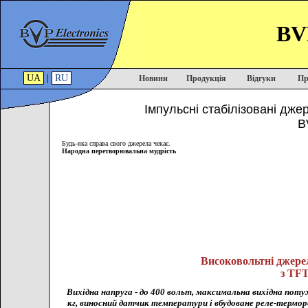
BVP
UA
|
RU
Новини
Продукція
Відгуки
Пр
Імпульсні стабілізовані дже
B
Будь-яка справа свого джерела чекає.
Народна перетворювальна мудрість
Високовольтні джере
з TF
Вихідна напруга - до 400 вольт, максимальна вихідна поту
кг, виносний датчик температури і вбудоване реле-термор