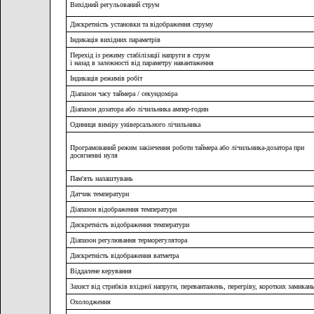
Вихідний регульований струм
Дискретність установки та відображення струму
Індикація вихідних параметрів
Перехід із режиму стабілізації напруги в струм
і назад в залежності від параметру навантаження
Індикація режимів робіт
Діапазон часу таймера / секундоміра
Діапазон дозатора або лічильника ампер-годин
Одиниця виміру універсального лічильника
Програмований режим закінчення роботи таймера або лічильника-дозатора при
досягненні нуля
Пам'ять налаштувань
Датчик температури
Діапазон відображення температури
Дискретність відображення температури
Діапазон регулювання терморегулятора
Дискретність відображення ватметра
Віддалене керування
Захист від стрибків вхідної напруги, перевантажень, перегріву, коротких замикан
Охолодження