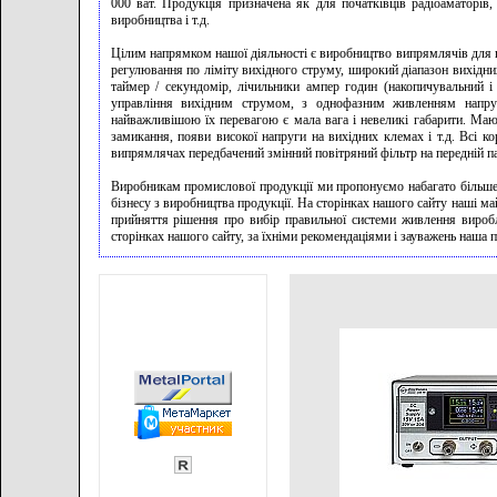
000 ват. Продукція призначена як для початківців радіоаматорів, 
виробництва і т.д.
Цілим напрямком нашої діяльності є виробництво випрямлячів для 
регулювання по ліміту вихідного струму, широкий діапазон вихідни
таймер / секундомір, лічильники ампер годин (накопичувальний і
управління вихідним струмом, з однофазним живленням напру
найважливішою їх перевагою є мала вага і невеликі габарити. Мают
замикання, появи високої напруги на вихідних клемах і т.д. Всі к
випрямлячах передбачений змінний повітряний фільтр на передній п
Виробникам промислової продукції ми пропонуємо набагато більше
бізнесу з виробництва продукції. На сторінках нашого сайту наші ма
прийняття рішення про вибір правильної системи живлення виробл
сторінках нашого сайту, за їхніми рекомендаціями і зауважень наша