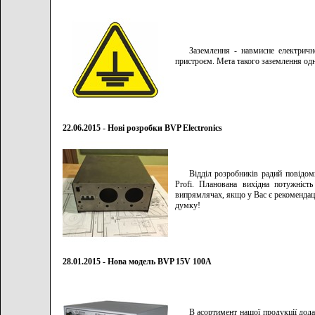
Заземлення - навмисне електричн
пристроєм. Мета такого заземлення од
22.06.2015 - Нові розробки BVP Electronics
Відділ розробників радий повідо
Profi. Планована вихідна потужніст
випрямлячах, якщо у Вас є рекомендац
думку!
28.01.2015 - Нова модель BVP 15V 100A
В асортимент нашої продукції до