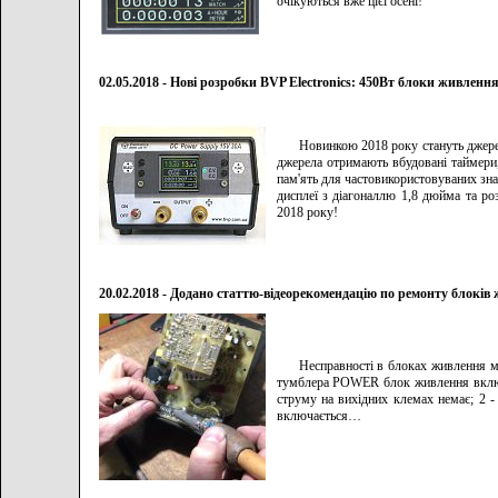
очікуються вже цієї осені!
02.05.2018 - Нові розробки BVP Electronics: 450Вт блоки живленн
Новинкою 2018 року стануть джере
джерела отримають вбудовані таймери,
пам'ять для частовикористовуваних знач
дисплеї з діагоналлю 1,8 дюйма та ро
2018 року!
20.02.2018 - Додано статтю-відеорекомендацію по ремонту блоків 
Несправності в блоках живлення м
тумблера POWER блок живлення включа
струму на вихідних клемах немає; 2 
включається…