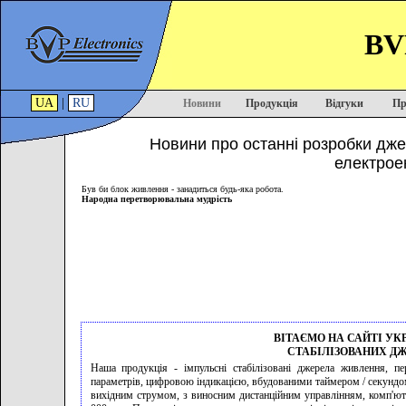
BVP
UA
|
RU
Новини
Продукція
Відгуки
Пр
Новини про останні розробки дже
електроен
Був би блок живлення - занадиться будь-яка робота.
Народна перетворювальна мудрість
ВІТАЄМО НА САЙТІ У
СТАБІЛІЗОВАНИХ Д
Наша продукція - імпульсні стабілізовані джерела живлення, п
параметрів, цифровою індикацією, вбудованими таймером / секундо
вихідним струмом, з виносним дистанційним управлінням, комп'ют