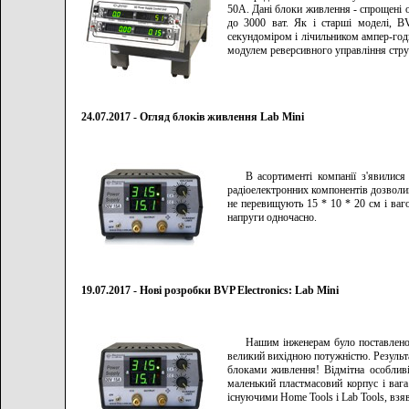
50A. Дані блоки живлення - спрощені 
до 3000 ват. Як і старші моделі, B
секундоміром і лічильником ампер-год
модулем реверсивного управління стру
24.07.2017 - Огляд блоків живлення Lab Mini
В асортименті компанії з'явилис
радіоелектронних компонентів дозволи
не перевищують 15 * 10 * 20 см і ваго
напруги одночасно.
19.07.2017 - Нові розробки BVP Electronics: Lab Mini
Нашим інженерам було поставлено 
великий вихідною потужністю. Результ
блоками живлення! Відмітна особливі
маленький пластмасовий корпус і вага
існуючими Home Tools і Lab Tools, взяв