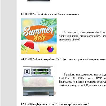
01.06.2017 - Літні ціни на всі блоки живлення
Вітаємо всіх з настанням літа і по
блоки живлення, знижка становить ціл
зниженою ціною!
24.05.2017 - Нові розробки BVP Electronics: трифазні джерела жи
З радістю повідомляємо про вихід
Prof 15V 150 + 150А Reverse і BVP Pro
В) джерела живлення в одному корпусі 
вихідної напруги до 30В, або паралел
02.03.2016 - Додано статтю "Просто про заземлення"