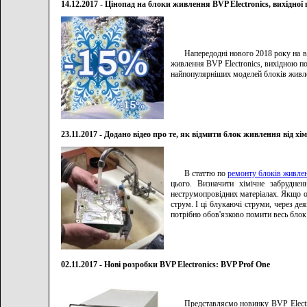
14.12.2017 - Цінопад на блоки живлення BVP Electronics, вихідної
Напередодні нового 2018 року на вс
живлення BVP Electronics, вихідною п
найпопулярніших моделей блоків живле
23.11.2017 - Додано відео про те, як відмити блок живлення від хім
В статтю по
ремонту блоків живле
цього. Визначити хімічне забрудне
неструмопровідних матеріалах. Якщо о
струм. І ці блукаючі струми, через де
потрібно обов'язково помити весь блок 
02.11.2017 - Нові розробки BVP Electronics: BVP Prof One
Представляємо новинку BVP Elect