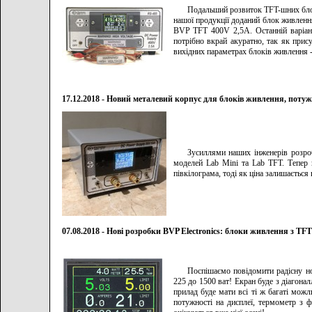
Подальший розвиток TFT-шних блок
нашої продукції доданий блок живлен
BVP TFT 400V 2,5A. Останній варіант
потрібно вкрай акуратно, так як прис
вихідних параметрах блоків живлення 
17.12.2018 - Новий металевий корпус для блоків живлення, потуж
Зусиллями наших інженерів розро
моделей Lab Mini та Lab TFT. Тепер 
півкілограма, тоді як ціна залишаєтьс
07.08.2018 - Нові розробки BVP Electronics: блоки живлення з TF
Поспішаємо повідомити радісну но
225 до 1500 ват! Екран буде з діагонал
прилад буде мати всі ті ж багаті можл
потужності на дисплеї, термометр з 