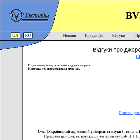
BVP
UA
|
RU
Новини
Продукція
Відгуки
Пр
Відгуки про джере
с
В здоровому блоці живлення - здрова напруга.
Народна перетворювальна мудрість
Переглянути 
Олег
(
Український державний університет науки і технолог
Придбали цей блок як потужнішу альтернативу Lab TFT 15V