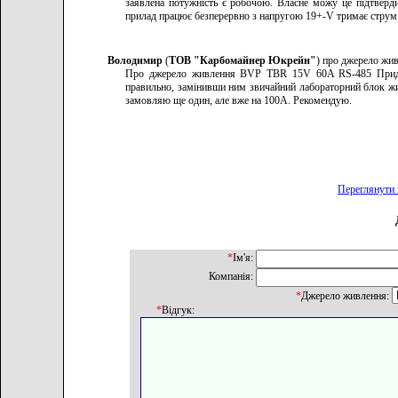
заявлена потужність є робочою. Власне можу це підтверди
прилад працює безперервно з напругою 19+-V тримає струм 
Володимир
(
ТОВ "Карбомайнер Юкрейн"
) про джерело жи
Про джерело живлення BVP TBR 15V 60A RS-485 Придбав
правильно, замінивши ним звичайний лабораторний блок жи
замовляю ще один, але вже на 100А. Рекомендую.
Переглянути 
*
Ім'я:
Компанія:
*
Джерело живлення:
*
Відгук: