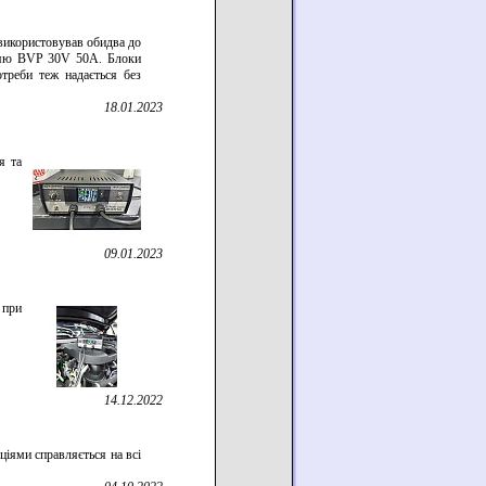
використовував обидва до
пляю BVP 30V 50A. Блоки
отреби теж надається без
18.01.2023
я та
09.01.2023
 при
14.12.2022
ціями справляється на всі