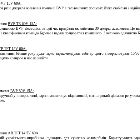
BVP 15V 60A:
м різні джерела живлення компанії BVP в гальванічних процесах.Дуже стабільні і надійн
тания
BVP TR 60V 15A:
омпанією BVP electronics, за цей час придбали як найменш 30 джерел живленння.Це н
на і кваліфікована команда.Будемо і надалі працювати з компанією. З великою вдячніст
P TFT 15V 60A:
ивлення більше року дуже гарно зарекомендував себе до цього використовував 15/30
ндую кращого в нас не знайти
питания
BVP 60V 15A:
зручний у використанні, гарно налаштовує підсилювачі, має широкий діапазон регулюва
но.
тания
AB TFT 14.5V 60A:
ій українського виробника, підходить для сучасних автомобілів. Користувалися за