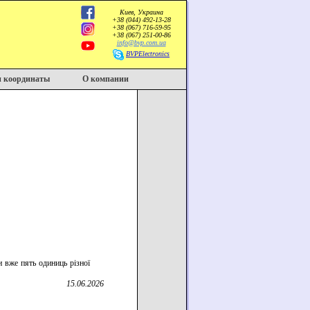
Киев, Украина
+38 (044) 492-13-28
+38 (067) 716-59-95
+38 (067) 251-00-86
info@bvp.com.ua
BVPElectronics
 координаты
О компании
 вже пять одиниць різної
15.06.2026