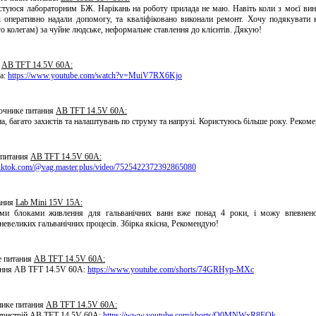
стуюся лабораторним БЖ. Нарікань на роботу прилада не маю. Навіть коли з моєї вини
і оперативно надали допомогу, та кваліфіковано виконали ремонт. Хочу подякувати
ого колегам) за чуйне людське, неформальне ставлення до клієнтів. Дякую!
я
AB TFT 14.5V 60A:
а:
https://www.youtube.com/watch?v=MuiV7RX6Kjo
точнике питания
AB TFT 14.5V 60A:
а, багато захистів та налаштувань по струму та напрузі. Користуюсь більше року. Реком
 питания
AB TFT 14.5V 60A:
tiktok.com/@vag.master.plus/video/7525422372392865080
ания
Lab Mini 15V 15A:
ми блоками живлення для гальванічних ванн вже понад 4 роки, і можу впевнено
невеликих гальванічних процесів. Збірка якісна, Рекомендую!
е питания
AB TFT 14.5V 60A:
ення AB TFT 14.5V 60A:
https://www.youtube.com/shorts/74GRHyp-MXc
чнике питания
AB TFT 14.5V 60A:
 пристрій АВ TFT 14.5V 60A:
https://www.youtube.com/shorts/O0MNWxR8FQk