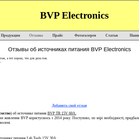
BVP Electronics
Продукция
Отзывы
Прайс
Фотогалерея
Статьи
Наши
Отзывы об источниках питания BVP Electronics
гож, а тот хорош, что для дела гож.
ь
Добавить свой отзыв
ємство
) об источнике питания
BVP TR 15V 60A:
и живлення BVP користуємось з 2014 року. Поступово, по мірі необхідності, придбали
волені.
точнике питания
Lab Tools 15V 30A: