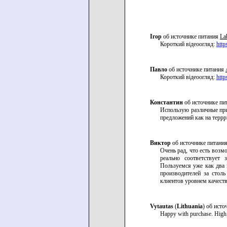
Ігор
об источнике питания
La
Короткий відеоогляд:
htt
Павло
об источнике питания
Короткий відеоогляд:
htt
Константин
об источнике пи
Использую различные при
предложений как на терр
Виктор
об источнике питани
Очень рад, что есть возм
реально соответствует 
Пользуемся уже как два 
производителей за стол
клиентов уровнем качест
Vytautas
(
Lithuania
) об ист
Happy with purchase. High q