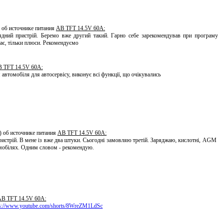
) об источнике питания
AB TFT 14.5V 60A:
дний пристрій. Беремо вже другий такий. Гарно себе зарекомендував при програмув
має, тільки плюси. Рекомендуємо
 TFT 14.5V 60A:
автомобіля для автосервісу, виконує всі функції, що очікувались
) об источнике питания
AB TFT 14.5V 60A:
истрій. В мене із вже два штуки. Сьогодні замовляю третій. Заряджаю, кислотні, AGM і
омобілях. Одним словом - рекомендую.
B TFT 14.5V 60A:
ps://www.youtube.com/shorts/8WreZM1LdSc