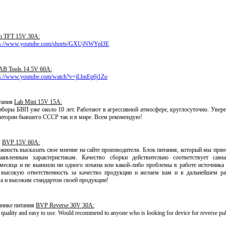
b TFT 15V 30A:
ps://www.youtube.com/shorts/GXUjNWYpl3E
AB Tools 14.5V 60A:
ps://www.youtube.com/watch?v=jLbnEp6j1Zo
тания
Lab Mini 15V 15A:
боры БВП уже около 10 лет. Работают в агрессивной атмосфере, круглосуточно. Увере
ритории бывшего СССР так и в мире. Всем рекомендую!
я
BVP 15V 60A:
ожность высказать свое мнение на сайте производителя. Блок питания, который мы прио
заявленным характеристикам. Качество сборки действительно соответствует сам
месяца и не выявили ни одного изъяна или какой-либо проблемы в работе источника
ь высокую ответственность за качество продукции и желаем вам и в дальнейшем ра
ва и высоким стандартом своей продукции!
очнике питания
BVP Reverse 30V 30A:
uality and easy to use. Would recommend to anyone who is looking for device for reverse puls