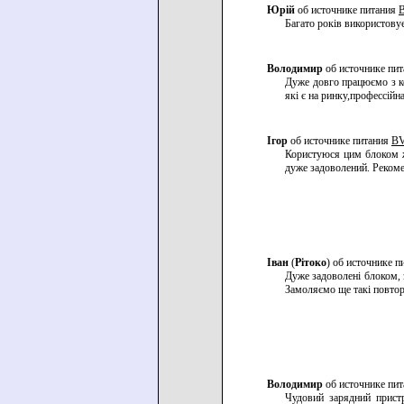
Юрій
об источнике питания
Багато років використовує
Володимир
об источнике пи
Дуже довго працюємо з к
які є на ринку,профессій
Ігор
об источнике питания
BV
Користуюся цим блоком ж
дуже задоволений. Рекоме
Іван
(
Рітоко
) об источнике 
Дуже задоволені блоком, 
Замоляємо ще такі повтор
Володимир
об источнике пи
Чудовий зарядний пристр