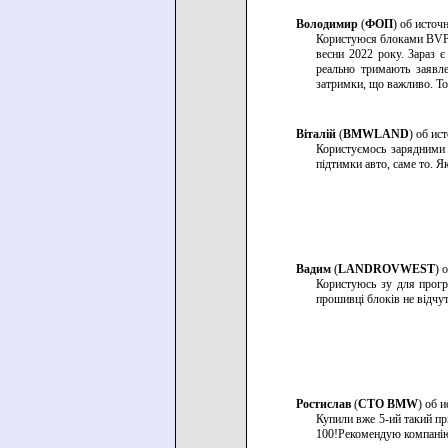
Володимир
(
ФОП
) об источ
Користуюся блоками BVP 
весни 2022 року. Зараз
реально тримають заявле
затримки, що важливо. Т
Віталій
(
BMWLAND
) об ис
Користуємось зарядними 
підтимки авто, саме то. 
Вадим
(
LANDROVWEST
) 
Користуюсь зу для прогр
прошивці блоків не відчу
Ростислав
(
СТО BMW
) об 
Купили вже 5-ий такий пр
100!Рекомендую компанію 