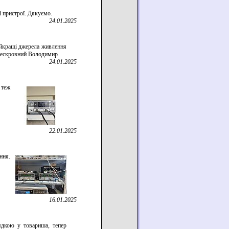
і пристрої. Дякуємо.
24.01.2025
айкращі джерела живлення
ю Бескровний Володимир
24.01.2025
 теж
22.01.2025
ння.
16.01.2025
рядкою у товариша, тепер