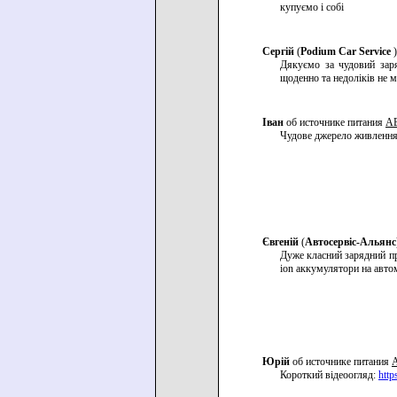
купуємо і собі
Сергій
(
Podium Car Service
Дякуємо за чудовий заря
щоденно та недоліків не 
Іван
об источнике питания
AB
Чудове джерело живлення 
Євгеній
(
Автосервіс-Альянс
Дуже класний зарядний пр
ion аккумулятори на авт
Юрій
об источнике питания
A
Короткий відеоогляд:
htt