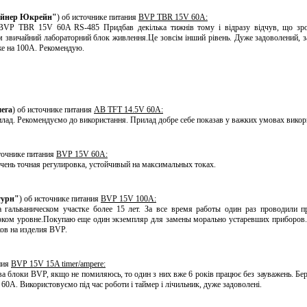
йнер Юкрейн"
) об источнике питания
BVP TBR 15V 60A:
VP TBR 15V 60A RS-485 Придбав декілька тижнів тому і відразу відчув, що зр
м звичайний лабораторний блок живлення.Це зовсім інший рівень. Дуже задоволений, з
же на 100А. Рекомендую.
ега
) об источнике питания
AB TFT 14.5V 60A:
лад. Рекомендуємо до використання. Прилад добре себе показав у важких умовах викори
сточнике питания
BVP 15V 60A:
чень точная регулировка, устойчивый на максимальных токах.
урн"
) об источнике питания
BVP 15V 100A:
 гальваническом участке более 15 лет. За все время работы один раз проводили п
оком уровне.Покупаю еще один экземпляр для замены морально устаревших приборов.
ов на изделия BVP.
ния
BVP 15V 15A timer/ampere:
а блоки BVP, якщо не помиляюсь, то один з них вже 6 років працює без зауважень. Бе
60А. Використовуємо під час роботи і таймер і лічильник, дуже задоволені.