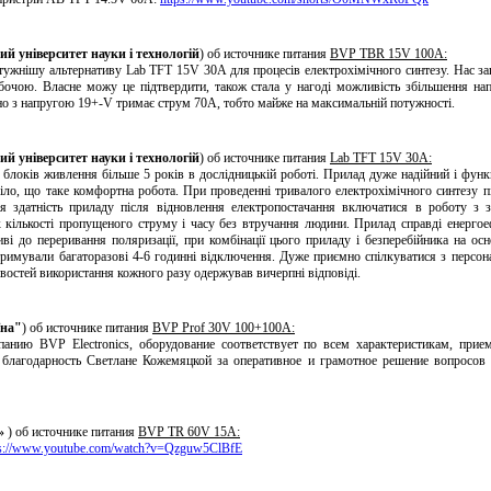
й університет науки і технологій
) об источнике питания
BVP TBR 15V 100A:
тужнішу альтернативу Lab TFT 15V 30A для процесів електрохімічного синтезу. Нас з
обочою. Власне можу це підтвердити, також стала у нагоді можливість збільшення нап
о з напругою 19+-V тримає струм 70А, тобто майже на максимальній потужності.
й університет науки і технологій
) об источнике питания
Lab TFT 15V 30A:
блоків живлення більше 5 років в дослідницькій роботі. Прилад дуже надійний і функц
іло, що таке комфортна робота. При проведенні тривалого електрохімічного синтезу п
я здатність приладу після відновлення електропостачання включатися в роботу з 
 кількості пропущеного струму і часу без втручання людини. Прилад справді енергое
ві до переривання поляризації, при комбінації цього приладу і безперебійника на осн
римували багаторазові 4-6 годинні відключення. Дуже приємно спілкуватися з персона
востей використання кожного разу одержував вичерпні відповіді.
їна"
) об источнике питания
BVP Prof 30V 100+100A:
анию BVP Electronics, оборудование соответствует по всем характеристикам, прие
 благодарность Светлане Кожемяцкой за оперативное и грамотное решение вопросов
e»
) об источнике питания
BVP TR 60V 15A:
ps://www.youtube.com/watch?v=Qzguw5ClBfE