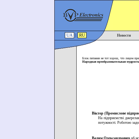
UA
|
RU
Новости
Блок питания не тот хорош, что лицом при
Народная преобразовательная мудрост
Віктор
(
Промислове підпри
На підприємстві джерелам
потужності. Роботою задо
Вадим Олександрович
об ис