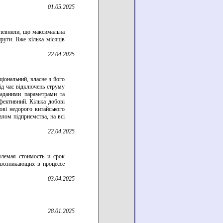
01.05.2025
апевнили, що максимальна
руги. Вже кілька місяців
22.04.2025
іональний, власне з його
ід час відключень струму
заданими параметрами та
фективний. Кілька добові
ові недорого китайського
лом підприємства, на всі
22.04.2025
млемая стоимость и срок
 возникающих в процессе
03.04.2025
28.01.2025