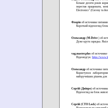
Більше десяти років кори
перестав працювати, мен
Electronics" (Євгену та й
Флорін
об источнике питани
Короткий відеоогляд блок
Олександр
(
M-Drive
) об ис
Дуже крута зарядка. Якісн
vag.master.plus
об источнике
Відеовідгук:
https://www.
Олександр
об источнике пит
Користуюся лабораторни
найзручніших рішень для 
Сергій
(
Дніпро
) об источник
Відеоогляд на блок живл
Сергій
(
СТО Lock
) об исто
Відеоогляди на зарядний