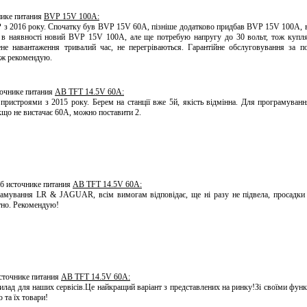
нике питания
BVP 15V 100A:
з 2016 року. Спочатку був BVP 15V 60A, пізніше додатково придбав BVP 15V 100A, 
 є в наявності новий BVP 15V 100A, але ще потребую напругу до 30 вольт, тож ку
не навантаження тривалий час, не перегріваються. Гарантійне обслуговування за п
ож рекомендую.
точнике питания
AB TFT 14.5V 60A:
пристроями з 2015 року. Берем на станції вже 5й, якість відмінна. Для програмуванн
Якщо не вистачає 60А, можно поставити 2.
об источнике питания
AB TFT 14.5V 60A:
амування LR & JAGUAR, всім вимогам відповідає, ще ні разу не підвела, просадки
тно. Рекомендую!
источнике питания
AB TFT 14.5V 60A:
илад для наших сервісів.Це найкращий варіант з представлених на ринку!Зі своїми функ
та їх товари!