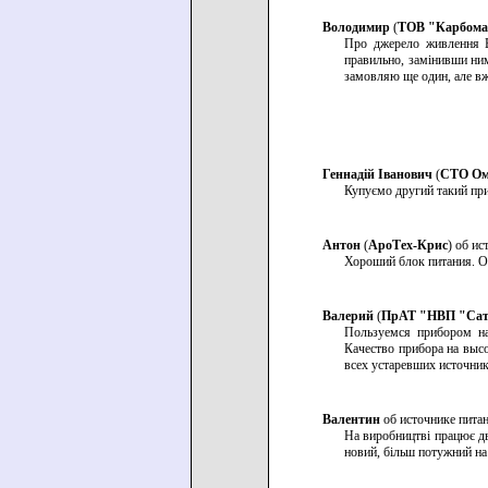
Володимир
(
ТОВ "Карбома
Про джерело живлення B
правильно, замінивши ни
замовляю ще один, але в
Геннадій Іванович
(
СТО Ом
Купуємо другий такий при
Антон
(
АроТех-Крис
) об и
Хороший блок питания. О
Валерий
(
ПрАТ "НВП "Сат
Пользуемся прибором на
Качество прибора на выс
всех устаревших источник
Валентин
об источнике пита
На виробництві працює дв
новий, більш потужний на 