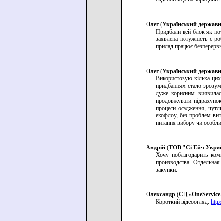
Олег
(
Український державни
Придбали цей блок як по
заявлена потужність є р
прилад працює безперервн
Олег
(
Український державни
Використовую кілька цих 
придбанням стало зрозум
дуже корисним виявилас
продовжувати підрахунок
процеси осадження, чутли
екофлоу, без проблем вит
питання вибору чи особли
Андрій
(
ТОВ "Сі Ейч Укра
Хочу поблагодарить комп
производства. Отдельная
закупки.
Олександр
(
СЦ «OneServic
Короткий відеоогляд:
htt