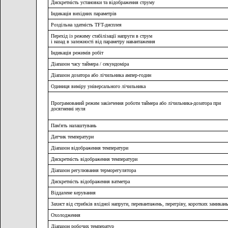
Дискретність установки та відображення струму
Індикація вихідних параметрів
Роздільна здатність TFT-дисплея
Перехід із режиму стабілізації напруги в струм
і назад в залежності від параметру навантаження
Індикація режимів робіт
Діапазон часу таймера / секундоміра
Діапазон дозатора або лічильника ампер-годин
Одиниця виміру універсального лічильника
Програмований режим закінчення роботи таймера або лічильника-дозатора при
досягненні нуля
Пам'ять налаштувань
Датчик температури
Діапазон відображення температури
Дискретність відображення температури
Діапазон регулювання терморегулятора
Дискретність відображення ватметра
Віддалене керування
Захист від стрибків вхідної напруги, перевантажень, перегріву, коротких замикан
Охолодження
Діапазон робочих температур