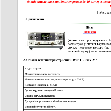
блоків живлення з вихідним струмом до 40 ампер в ком
Вибір моде
1. Призначення:
Ціна:
39600 грн
(тільки резисторне керування).
параметром у вигляді горизонтал
смужка червоного кольору (що в
червоній смужці (точне положення
2. Основні технічні характеристики: BVP TBR 60V 25A
Вхідна напруга
Максимальна вихідна потужність
Максимальна споживана потужність (при напрузі 230 В)
Коефіцієнт корисної дії (ККД)
Органи керування на передній панелі
Вихідна регульована напруга
Дискретність установки та відображення напруги
Вихідний регульований струм