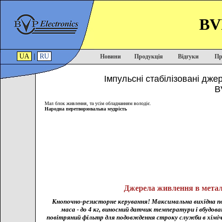
BVP
UA
|
RU
Новини
Продукція
Відгуки
Пр
Імпульсні стабілізовані дже
B
Мал блок живлення, та усім обладнанням володіє.
Народна перетворювальна мудрість
Джерела живлення в метал
Кнопочно-резисторне керування! Максимальна вихідна по
маса - до 4 кг, виносний датчик температури і вбудов
повітряний фільтр для подовждення строку служби в хімі