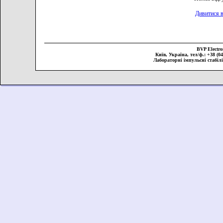
Дивитися в
BVP Elect
Київ, Україна, тел/ф.: +38 (044
Лабораторні імпульсні стабіл