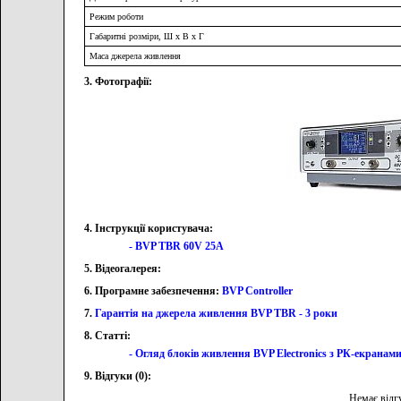
Режим роботи
Габаритні розміри, Ш х В х Г
Маса джерела живлення
3. Фотографії:
4. Інструкції користувача:
- BVP TBR 60V 25A
5. Відеогалерея:
6. Програмне забезпечення:
BVP Controller
7.
Гарантія на джерела живлення BVP TBR - 3 роки
8. Статті:
- Огляд блоків живлення BVP Electronics з РК-екранам
9. Відгуки (0):
Немає відг