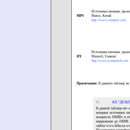
Источники питания, произ
MPS
Matrix, Китай
http://www.szmatrix.com
Источники питания, произ
HY
Mastech, Гонконг
http://www.p-mastech.com
Примечание:
В данную таблицу не 
#1
КП "ДЕЛЬТ
В данной таблице нет 
мощные источники пит
мощность 1600Вт и от
напряжение до 1000В.
сайтах www.delta.ua www