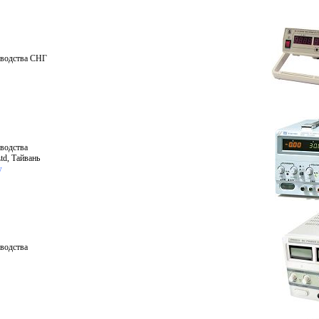
зводства СНГ
водства
td, Тайвань
w
водства