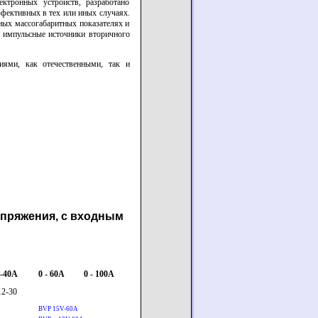
ктронных устройств, разработано
фективных в тех или иных случаях.
ых массогабаритных показателях и
я импульсные источники вторичного
иями, как отечественными, так и
апряжения, с входным
0-40А
0 - 60А
0 - 100А
12-30
BVP 15V-60A