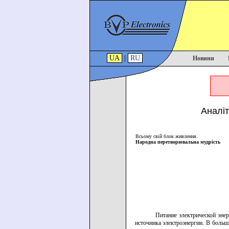
UA
|
RU
Новини
Аналі
Всьому свій блок живлення.
Народна перетворювальна мудрість
Питание электрической эне
источника электроэнергии. В больш