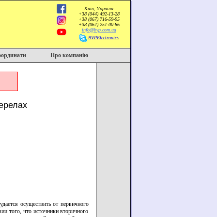
Київ, Україна
+38 (044) 492-13-28
+38 (067) 716-59-95
+38 (067) 251-00-86
info@bvp.com.ua
BVPElectronics
оординати
Про компанію
ерелах
удается осуществить от первичного
вии того, что источники вторичного