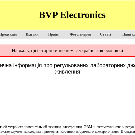
BVP Electronics
Продукція
Відгуки
Прайс
Фотогалерея
Статті
Наші к
На жаль, цієї сторінки ще немає українською мовою :(
тична інформація про регульованих лабораторних дж
живлення
ргией устройств измерительной техники, электроники, ЭВМ и автоматики очень редко 
инстве случаев приходится применять источники вторичного электропитания. В следст