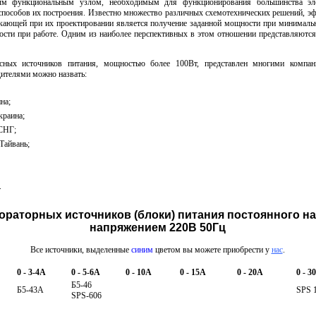
ым функциональным узлом, необходимым для функционирования большинства эле
способов их построения. Известно множество различных схемотехнических решений, эф
ающей при их проектировании является получение заданной мощности при минимальн
ности при работе. Одним из наиболее перспективных в этом отношении представляютс
сных источников питания, мощностью более 100Вт, представлен многими компан
ителями можно назвать:
на;
краина;
СНГ;
Тайвань;
.
ораторных источников (блоки) питания постоянного н
напряжением 220В 50Гц
Все источники, выделенные
синим
цветом вы можете приобрести у
нас
.
0 - 3-4A
0 - 5-6A
0 - 10А
0 - 15А
0 - 20А
0 - 3
Б5-46
Б5-43А
SPS 
SPS-606