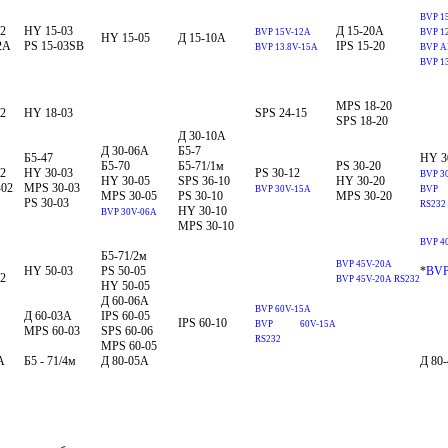
BVP 1
2
HY 15-03
Д 15-20А
BVP 15V-12A
BVP 1
HY 15-05
Д 15-10А
2A
PS 15-03SB
IPS 15-20
BVP 13.8V-15A
BVP A
BVP 1
MPS 18-20
2
HY 18-03
SPS 24-15
SPS 18-20
Д 30-10А
Д 30-06А
Б5-7
Б5-47
HY 3
Б5-70
Б5-71/1м
PS 30-20
2
HY 30-03
PS 30-12
BVP 3
HY 30-05
SPS 36-10
HY 30-20
-02
MPS 30-03
BVP 30V-15A
BVP
MPS 30-05
PS 30-10
MPS 30-20
PS 30-03
RS232
HY 30-10
BVP 30V-06A
MPS 30-10
BVP 4
Б5-71/2м
BVP 45V-20A
HY 50-03
PS 50-05
*
BVP
2
BVP 45V-20A RS232
HY 50-05
Д 60-06А
BVP 60V-15A
Д 60-03А
IPS 60-05
IPS 60-10
BVP 60V-15A
MPS 60-03
SPS 60-06
RS232
MPS 60-05
А
Б5 - 71/4м
Д 80-05А
Д 80