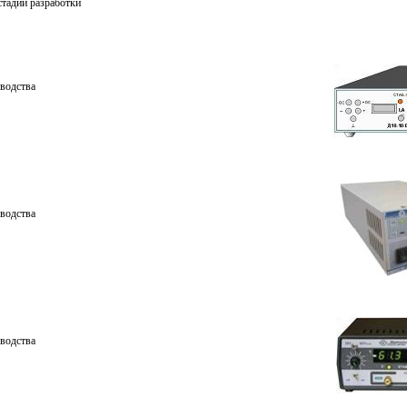
стадии разработки
водства
водства
водства