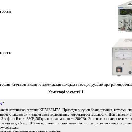
водства
водства
вошли источники питания с несколькими выходами, нерегулируемые, программируемые 
Коментарі до статті: 1
А"
новых источников питания КП"ДЕЛЬТА". Приведен рисунок блока питания, который снят
ания с цифровой и аналоговой индикацией,с корректором мощности. При питании о
 3-х фазной сети 380В,50Гц-выходная мощность 3000Вт. Есть высоковольтные источ
 Гарантия до 5 лет. Любой источник питания может быть с метрологической аттестаци
.delta.te.ua.