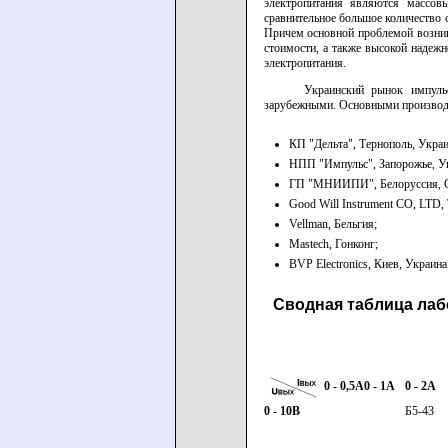
электропитания являются массов
сравнительное большое количество 
Причем основной проблемой возник
стоимости, а также высокой надеж
электропитания.
Украинский рынок импуль
зарубежными. Основными производ
КП "Дельта", Тернополь, Украи
НПП "Импульс", Запорожье, У
ГП "МНИИПИ", Белоруссия, 
Good Will Instrument CO, LTD, 
Vellman, Бельгия;
Mastech, Гонконг;
BVP Electronics, Киев, Украина
Сводная таблица лаб
0 - 0,5A
0 - 1A
0 - 2A
0 - 10В
Б5-43