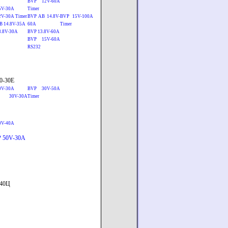
BVP 12V-60A
5V-30A
Timer
2V-30A Timer
BVP AB 14.8V-
BVP 15V-100A
B 14.8V-35A
60A
Timer
3.8V-30A
BVP 13.8V-60A
BVP 15V-60A
RS232
0-30E
0V-30A
BVP 30V-50A
 30V-30A
Timer
0V-40A
 50V-30A
-40Ц