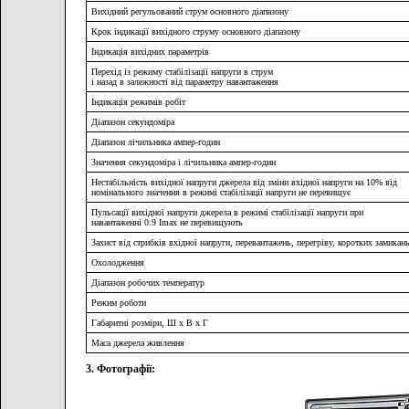
Вихідний регульований струм основного діапазону
Крок індикації вихідного струму основного діапазону
Індикація вихідних параметрів
Перехід із режиму стабілізації напруги в струм
і назад в залежності від параметру навантаження
Індикація режимів робіт
Діапазон секундоміра
Діапазон лічильника ампер-годин
Значення секундоміра і лічильника ампер-годин
Нестабільність вихідної напруги джерела від зміни вхідної напруги на 10% від
номінального значення в режимі стабілізації напруги не перевищує
Пульсації вихідної напруги джерела в режимі стабілізації напруги при
навантаженні 0.9 Imax не перевищують
Захист від стрибків вхідної напруги, перевантажень, перегріву, коротких замикан
Охолодження
Діапазон робочих температур
Режим роботи
Габаритні розміри, Ш х В х Г
Маса джерела живлення
3. Фотографії: