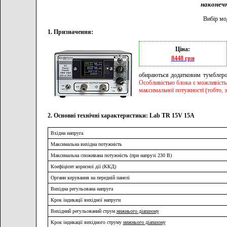
наконеч
Вибір мо
1. Призначення:
Ціна:
8448 грн
обираються додатковим тумблеро
Особливістью блока є можливість
максимальної потужності (тобто, 
2. Основні технічні характеристики: Lab TR 15V 15A
Вхідна напруга
Максимальна вихідна потужність
Максимальна споживана потужність (при напрузі 230 В)
Коефіцієнт корисної дії (ККД)
Органи керування на передній панелі
Вихідна регульована напруга
Крок індикації вихідної напруги
Вихідний регульований струм
нижнього діапазону
Крок індикації вихідного струму
нижнього діапазону