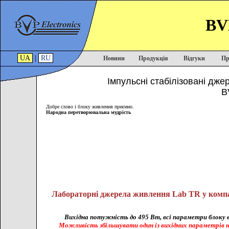
BVP
UA
|
RU
Новини
Продукція
Відгуки
Пр
Імпульсні стабілізовані дже
B
Добре слово і блоку живлення приємно.
Народна перетворювальна мудрість
Лабораторні джерела живлення Lab TR у компа
Вихідна потужність до 495 Вт, всі параметри блоку в
Можливість збільшувати один із вихідних параметрів 