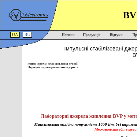
BVP
UA
|
RU
Новини
Продукція
Відгуки
Пр
Імпульсні стабілізовані дже
B
Життя коротке, блок живлення вічний.
Народна перетворювальна мудрість
Лабораторні джерела живлення BVP у мета
Максимальна вихідна потужність 1650 Вт. Усі параметри
Можливість збільшуват