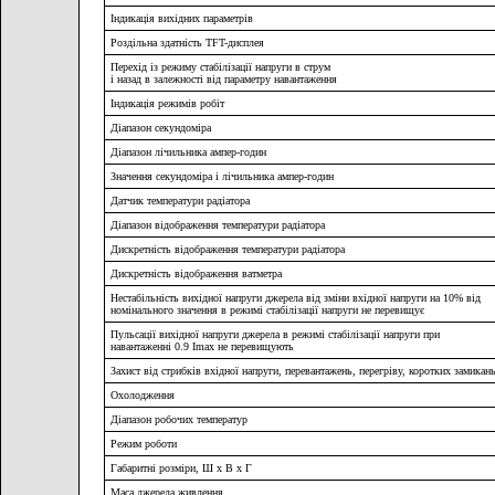
Індикація вихідних параметрів
Роздільна здатність TFT-дисплея
Перехід із режиму стабілізації напруги в струм
і назад в залежності від параметру навантаження
Індикація режимів робіт
Діапазон секундоміра
Діапазон лічильника ампер-годин
Значення секундоміра і лічильника ампер-годин
Датчик температури радіатора
Діапазон відображення температури радіатора
Дискретність відображення температури радіатора
Дискретність відображення ватметра
Нестабільність вихідної напруги джерела від зміни вхідної напруги на 10% від
номінального значення в режимі стабілізації напруги не перевищує
Пульсації вихідної напруги джерела в режимі стабілізації напруги при
навантаженні 0.9 Imax не перевищують
Захист від стрибків вхідної напруги, перевантажень, перегріву, коротких замикан
Охолодження
Діапазон робочих температур
Режим роботи
Габаритні розміри, Ш х В х Г
Маса джерела живлення