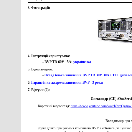
3. Фотографії:
4. Інструкції користувача:
- BVP TR 60V 15A:
українська
5. Відеогалерея:
-
Огляд блока живлення BVP TR 30V 30A з TFT дисплеє
6.
Гарантія на джерела живлення BVP - 3 роки
7. Відгуки (2):
Олександр
(
СЦ «OneServi
Короткий відеоогляд:
https://www.youtube.com/watch?v=Qzguw
Володимир
про 
Дуже довго працюємо з компанією BVP electronics, за цей ча