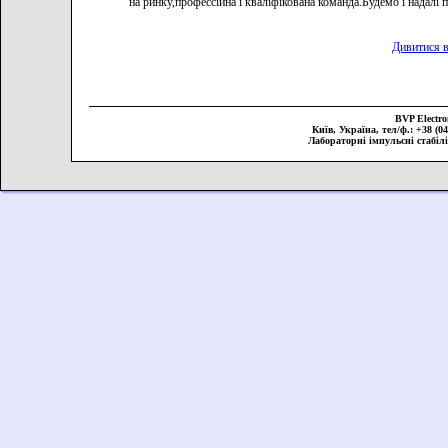
на ринку,профессійна і кваліфікована команда.Будемо і надал
Дивитися в
BVP Elect
Київ, Україна, тел/ф.: +38 (044
Лабораторні імпульсні стабіл