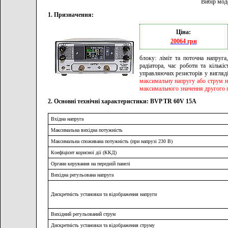
Вибір мод
1. Призначення:
Ціна:
20064 грн
блоку: ліміт та поточна напруг
радіатора, час роботи та кількі
управляючих резисторів у вигляді
максимальну напругу або струм н
максимального значення другого п
2. Основні технічні характеристики: BVP TR 60V 15A
Вхідна напруга
Максимальна вихідна потужність
Максимальна споживана потужність (при напрузі 230 В)
Коефіцієнт корисної дії (ККД)
Органи керування на передній панелі
Вихідна регульована напруга
Дискретність установки та відображення напруги
Вихідний регульований струм
Дискретність установки та відображення струму