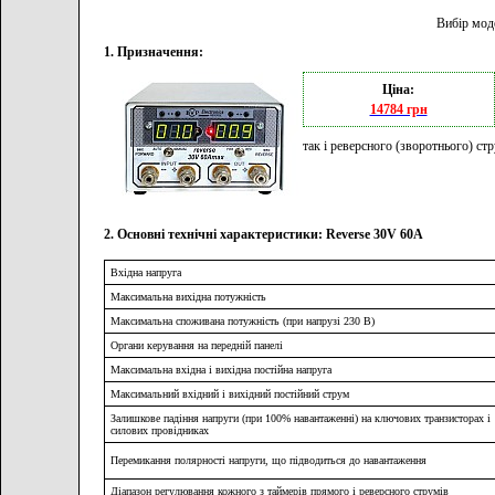
Вибір мод
1. Призначення:
Ціна:
14784 грн
так і реверсного (зворотнього) ст
2. Основні технічні характеристики: Reverse 30V 60A
Вхідна напруга
Максимальна вихідна потужність
Максимальна споживана потужність (при напрузі 230 В)
Органи керування на передній панелі
Максимальна вхідна і вихідна постійна напруга
Максимальний вхідний і вихідний постійний струм
Залишкове падіння напруги (при 100% навантаженні) на ключових транзисторах і
силових провідниках
Перемикання полярності напруги, що підводиться до навантаження
Діапазон регулювання кожного з таймерів прямого і реверсного струмів