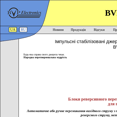
BVP
UA
|
RU
Новини
Продукція
Відгуки
Пр
Імпульсні стабілізовані дже
B
Будь-яка справа свого джерела чекає.
Народна перетворювальна мудрість
Блоки реверсивного пере
для 
Автоматичне або ручне перемикання вихідного струму з пр
реверсного струму, метал