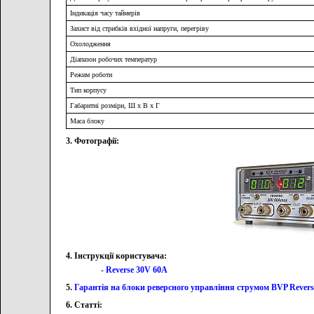
Індикація часу таймерів
Захист від стрибків вхідної напруги, перегріву
Охолодження
Діапазон робочих температур
Режим роботи
Тип корпусу
Габаритні розміри, Ш х В х Г
Маса блоку
3. Фотографії:
4. Інструкції користувача:
- Reverse 30V 60A
5.
Гарантія на блоки реверсного управління струмом BVP Reverse
6. Статті: