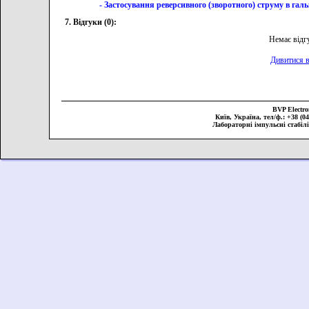
- Застосування реверсивного (зворотного) струму в гал
7. Відгуки (0):
Немає відг
Дивитися в
BVP Elect
Київ, Україна, тел/ф.: +38 (044
Лабораторні імпульсні стабіл