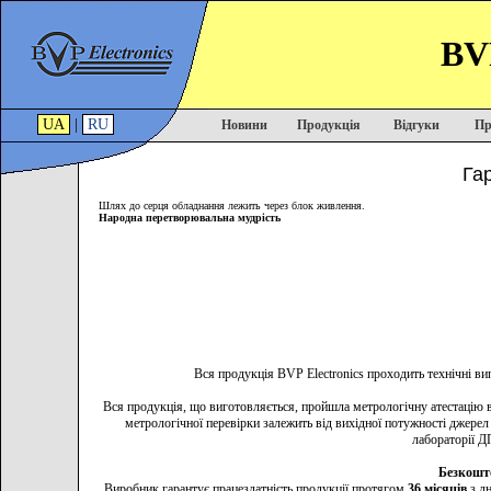
BVP
UA
|
RU
Новини
Продукція
Відгуки
Пр
Гар
Шлях до серця обладнання лежить через блок живлення.
Народна перетворювальна мудрість
Вся продукція BVP Electronics проходить технічні ви
Вся продукція, що виготовляється, пройшла метрологічну атестацію в
метрологічної перевірки залежить від вихідної потужності джер
лабораторії Д
Безкошто
Виробник гарантує працездатність продукції протягом
36 місяців
з дн