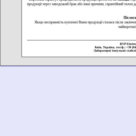
продукції через заводський брак або інші причини, гарантійний талон
Післяг
Якщо несправність купленої Вами продукції сталася після закінче
найкоротші
BVP Elect
Київ, Україна, тел/ф.: +38 (044
Лабораторні імпульсні стабіл