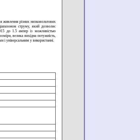
ля живлення різних низковольтових
іапазоном струму, який дозволяє
.015 до 1.5 ампер із можливістью
озміри, велика вихідна потужність,
ми і універсальним у використанні.