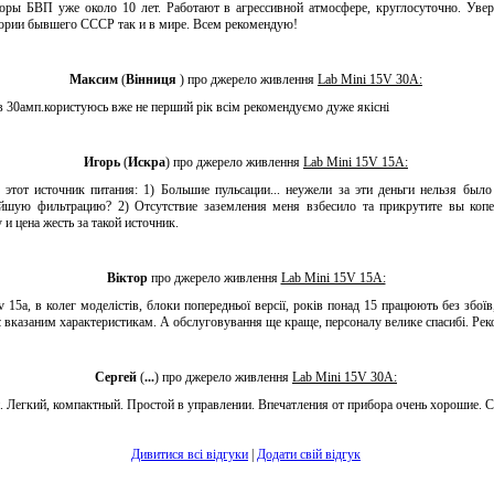
ры БВП уже около 10 лет. Работают в агрессивной атмосфере, круглосуточно. Увер
тории бывшего СССР так и в мире. Всем рекомендую!
Максим
(
Вінниця
) про джерело живлення
Lab Mini 15V 30A:
в 30амп.користуюсь вже не перший рік всім рекомендуємо дуже якісні
Игорь
(
Искра
) про джерело живлення
Lab Mini 15V 15A:
этот источник питания: 1) Большие пульсации... неужели за эти деньги нельзя было
тейшую фильтрацию? 2) Отсутствие заземления меня взбесило та прикрутите вы коп
 и цена жесть за такой источник.
Віктор
про джерело живлення
Lab Mini 15V 15A:
 15a, в колег моделістів, блоки попередньої версії, років понад 15 працюють без збоїв
ає вказаним характеристикам. А обслуговування ще краще, персоналу велике спасибі. Ре
Сергей
(
...
) про джерело живлення
Lab Mini 15V 30A:
 Легкий, компактный. Простой в управлении. Впечатления от прибора очень хорошие. С
Дивитися всі відгуки
|
Додати свій відгук