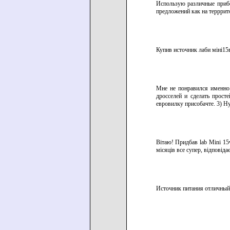
Использую различные прибо
предложений как на террри
Купив источник лаби міні15
Мне не понравился именно 
дросселей и сделать прос
евровилку присобачте. 3) Ну
Вітаю! Придбав lab Mini 15v
місяців все супер, відповід
Источник питания отличный.