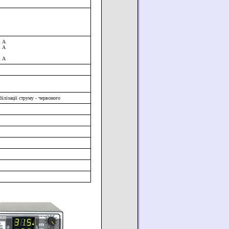
1 А
1 А
1 А
білізації струму - червоного