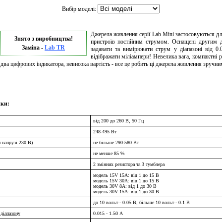
Вибір моделі:
Джерела живлення серії Lab Mini застосовуються д
Знято з виробництва!
пристроїв постійним струмом. Оснащені другим д
Заміна -
Lab TR
задавати та вимірювати струм у діапазоні від 0
відібражати міліампери! Невелика вага, компактні р
два цифрових індикатора, невисока вартість - все це робить ці джерела живлення зручни
ики:
від 200 до 260 В, 50 Гц
248-495 Вт
 напрузі 230 В)
не більше 290-580 Вт
не менше 85 %
2 змінних резистора та 3 тумблера
модель 15V 15A: від 1 до 15 В
модель 15V 30A: від 1 до 15 В
модель 30V 8A: від 1 до 30 В
модель 30V 15A: від 1 до 30 В
до 10 вольт - 0.05 В, більше 10 вольт - 0.1 В
діапазону
0.015 - 1.50 А