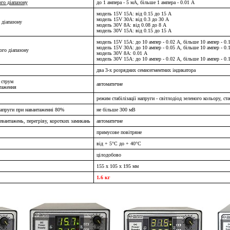
го діапазону
до 1 ампера - 5 мА, більше 1 ампера - 0.01 А
модель 15V 15A: від 0.15 до 15 A
модель 15V 30A: від 0.3 до 30 A
 діапазону
модель 30V 8A: від 0.08 до 8 A
модель 30V 15A: від 0.15 до 15 А
модель 15V 15A: до 10 ампер - 0.02 А, більше 10 ампер - 0.
модель 15V 30A: до 10 ампер - 0.05 А, більше 10 ампер - 0.
ого діапазону
модель 30V 8A: 0.01 А
модель 30V 15A: до 10 ампер - 0.02 А, більше 10 ампер - 0.
два 3-х розрядних семисегментних індикатора
 струм
автоматичне
нтаження
режим стабілізації напруги - світлодіод зеленого кольору, ста
напруги при навантаженні 80%
не більше 300 мВ
ревантажень, перегріву, коротких замикань
автоматичне
примусове повітряне
від + 5°C до + 40°C
цілодобово
155 х 105 х 195 мм
1.6 кг