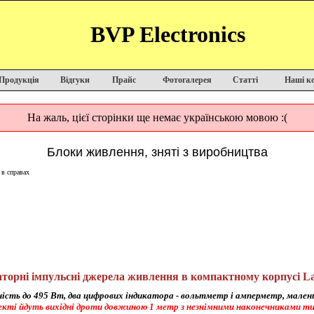
BVP Electronics
Продукція
Відгуки
Прайс
Фотогалерея
Статті
Наші к
На жаль, цієї сторінки ще немає українською мовою :(
Блоки живлення, зняті з виробництва
 в справах
торні імпульсні джерела живлення в компактному корпусі L
сть до 495 Вт, два цифрових індикатора - вольтметр і амперметр, мале
кті йдуть вихідні дроти довжиною 1 метр з незнімними наконечниками ти