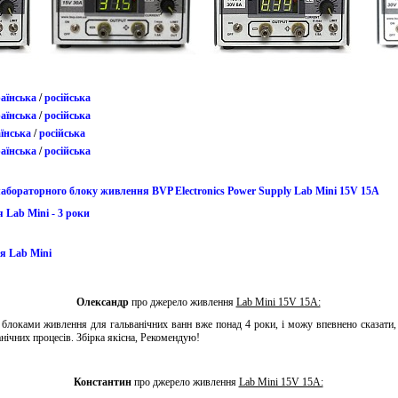
аїнська
/
російська
аїнська
/
російська
їнська
/
російська
аїнська
/
російська
лабораторного блоку живлення BVP Electronics Power Supply Lab Mini 15V 15A
 Lab Mini - 3 роки
я Lab Mini
Олександр
про джерело живлення
Lab Mini 15V 15A:
блоками живлення для гальванічних ванн вже понад 4 роки, і можу впевнено сказати,
нічних процесів. Збірка якісна, Рекомендую!
Константин
про джерело живлення
Lab Mini 15V 15A: