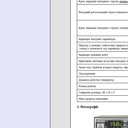
Крок індикації вихідного струму
нижньо
Вихідний регульований струм основного
Крок індикації вихідного струму основн
Індикація вихідних параметрів
Перехід із режиму стабілізації напруги в
і назад в залежності від параметру нава
Індикація режимів робіт
Ефективне значення пульсації вихідної 
Захист від стрибків вхідної напруги, пе
Охолодження
Діапазон робочих температур
Режим роботи
Габаритні розміри, Ш х В х Г
Маса джерела живлення
3. Фотографії: