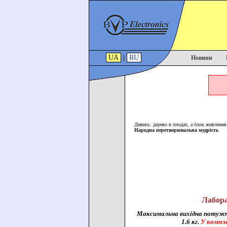
UA
|
RU
Новини
Дивись: дерево в плодах, а блок живлення
Народна перетворювальна мудрість
Лабора
Максимальна вихідна потужні
1.6 кг.
У компле