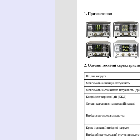
1. Призначення:
2. Основні технічні характерист
Вхідна напруга
Максимальна вихідна потужність
Максимальна споживана потужність (при
Коефіцієнт корисної дії (ККД)
Органи керування на передній панелі
Вихідна регульована напруга
Крок індикації вихідної напруги
Вихідний регульований струм
нижнього 