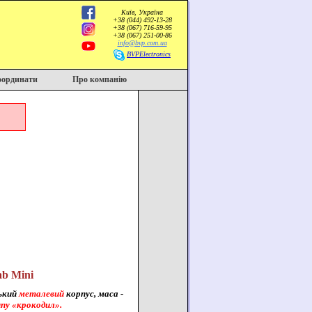
Київ, Україна
+38 (044) 492-13-28
+38 (067) 716-59-95
+38 (067) 251-00-86
info@bvp.com.ua
BVPElectronics
оординати
Про компанію
ab Mini
нький
металевий
корпус, маса -
пу «крокодил».