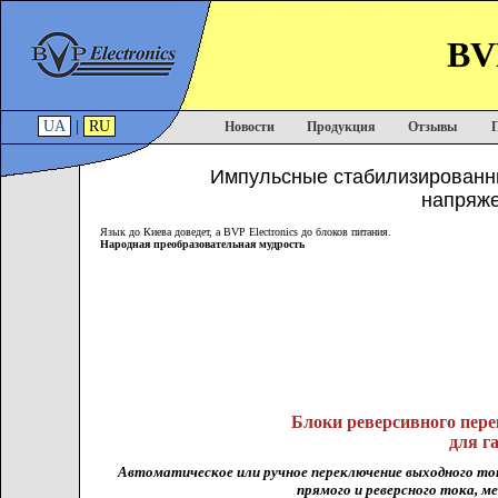
BVP
UA
|
RU
Новости
Продукция
Отзывы
Импульсные стабилизированны
напряже
Язык до Киева доведет, а BVP Electronics до блоков питания.
Народная преобразовательная мудрость
Блоки реверсивного пере
для г
Автоматическое или ручное переключение выходного тока
прямого и реверсного тока, мет