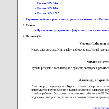
- Reverse 30V 30A
- Reverse 30V 60A
- Reverse 30V 120A
5.
Гарантия на блоки реверсного управления током BVP Reverse -
6. Статьи:
- Применение реверсивного (обратного) тока в гальван
7. Отзывы (3):
Vytautas
(
Lithuania
) о
Happy with purchase. High quality and easy to use. Would recommen
Михаил
об источ
Купили реверсы 4 года назад. В с ервис не обращался, работает
Александр, г.Курск
об 
Александр (Спецторсервис, Курск) о блоке реверсного пер
используется круглосуточно в гальванопластике, благодаря ем
Прибор работает безотказно и полностью себя окупил!!! Та
поддержке, которые всегда готовы помочь и грамотно проконс
Просмотреть 