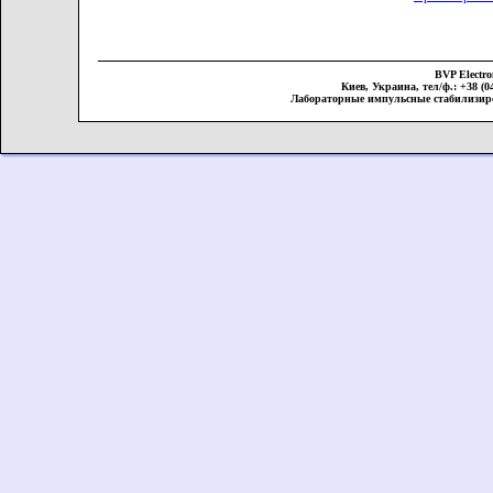
BVP Elect
Киев, Украина, тел/ф.: +38 (044
Лабораторные импульсные стабилизир