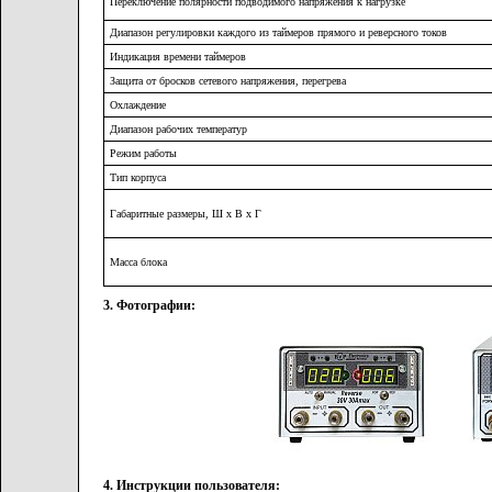
Переключение полярности подводимого напряжения к нагрузке
Диапазон регулировки каждого из таймеров прямого и реверсного токов
Индикация времени таймеров
Защита от бросков сетевого напряжения, перегрева
Охлаждение
Диапазон рабочих температур
Режим работы
Тип корпуса
Габаритные размеры, Ш х В х Г
Масса блока
3. Фотографии:
4. Инструкции пользователя: