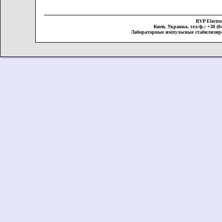
BVP Elect
Киев, Украина, тел/ф.: +38 (044
Лабораторные импульсные стабилизир