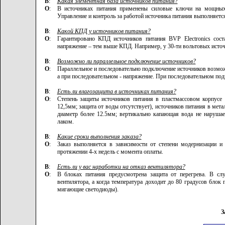
В
:
Какая элементная база источников питания?
О
:
В источниках питания применены силовые ключи на мощных,
Управление и контроль за работой источника питания выполняетс
В
:
Какой КПД у источников питания?
О
:
Гарантировано КПД источников питания BVP Electronics со
напряжение – тем выше КПД. Например, у 30-ти вольтовых источ
В
:
Возможно ли параллельное подключение источников?
О
:
Параллельное и последовательно подключение источников возмо
а при последовательном - напряжение. При последовательном по
В
:
Есть ли влагозащита в источниках питания?
О
:
Степень защиты источников питания в пластмассовом корпусе 
12,5мм; защита от воды отсутствует), источников питания в мет
диаметр более 12.5мм; вертикально капающая вода не нарушае
лаком.
В
:
Какие сроки выполнения заказа?
О
:
Заказ выполняется в зависимости от степени модернизации и
протяжении 4-х недель с момента оплаты.
В
:
Есть ли у вас наработки на отказ вентилятора?
О
:
В блоках питания предусмотрена защита от перегрева. В сл
вентилятора, а когда температура доходит до 80 градусов блок
мигающие светодиоды).
З